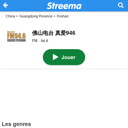
China
>
Guangdong Province
>
Foshan
佛山电台 真爱946
FM · 94.6
Jouer
Les genres