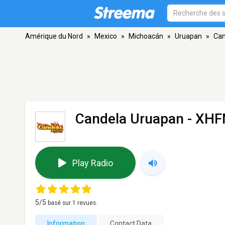
Amérique du Nord
»
Mexico
»
Michoacán
»
Uruapan
»
Can
Candela Uruapan - XHF
Play Radio
5
/5
basé sur
1
revues.
Information
Contact Data