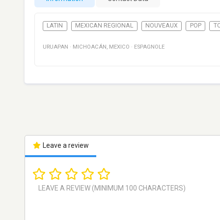
LATIN
MEXICAN REGIONAL
NOUVEAUX
POP
TO
URUAPAN
·
MICHOACÁN
,
MEXICO
·
ESPAGNOLE
Leave a review