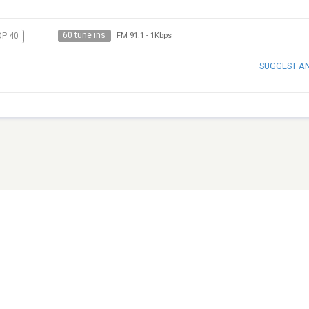
60 tune ins
P 40
FM 91.1
-
1Kbps
SUGGEST A