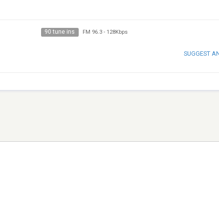
90 tune ins
FM 96.3
-
128Kbps
SUGGEST A