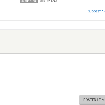
30 tune ins
Web
-
128Kbps
SUGGEST A
POSTER LE 