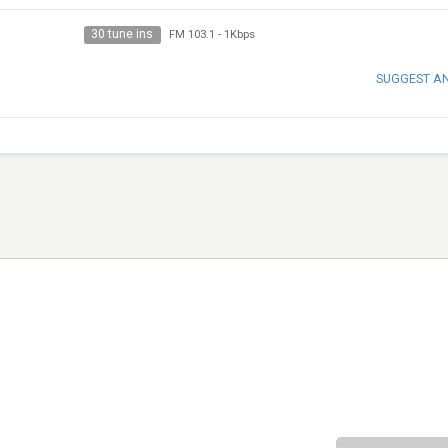
30 tune ins
FM 103.1
-
1Kbps
SUGGEST A