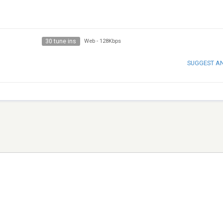
30 tune ins
Web
-
128Kbps
SUGGEST A