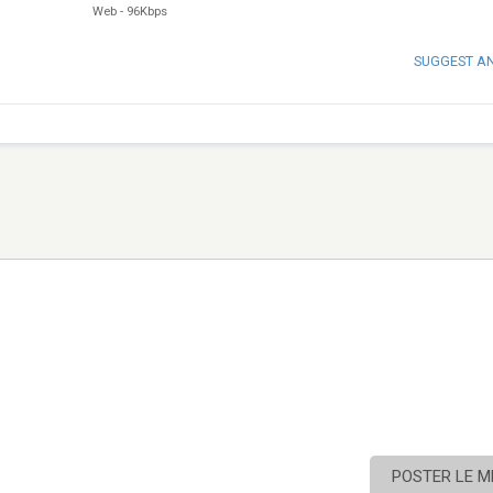
Web
-
96Kbps
SUGGEST A
POSTER LE 