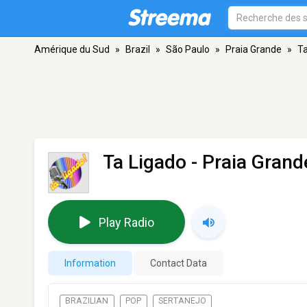
Amérique du Sud
»
Brazil
»
São Paulo
»
Praia Grande
»
Ta
Ta Ligado
- Praia Grand
Play Radio
Information
Contact Data
BRAZILIAN
POP
SERTANEJO