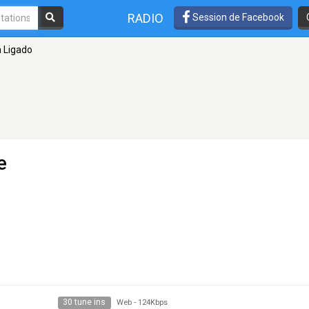
RADIO
Session de Facebook
 Ligado
e
30 tune ins
Web
-
124Kbps