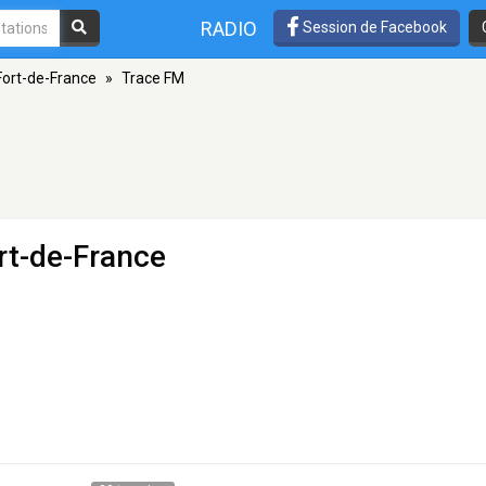
RADIO
Session de Facebook
Fort-de-France
»
Trace FM
rt-de-France