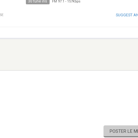
30 tune ins
FM 97.1
-
157Kbps
SUGGEST A
SE
POSTER LE 