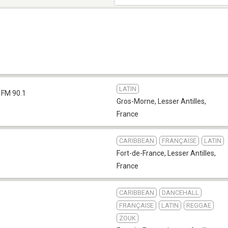
LATIN
FM 90.1
Gros-Morne
,
Lesser Antilles,
France
CARIBBEAN
FRANÇAISE
LATIN
Fort-de-France
,
Lesser Antilles,
France
CARIBBEAN
DANCEHALL
FRANÇAISE
LATIN
REGGAE
ZOUK