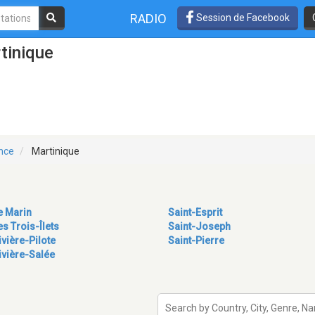
RADIO
Session de Facebook
tinique
ance
Martinique
e Marin
Saint-Esprit
es Trois-Îlets
Saint-Joseph
ivière-Pilote
Saint-Pierre
ivière-Salée