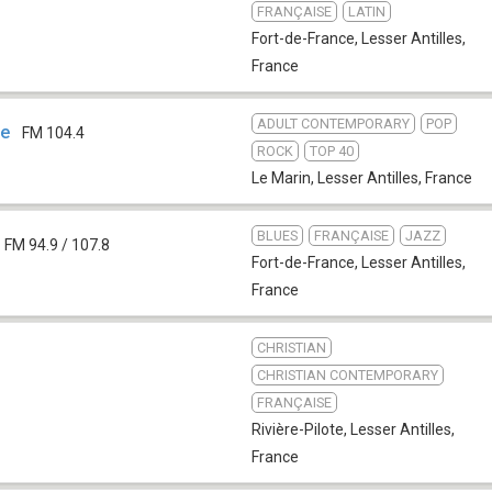
FRANÇAISE
LATIN
Fort-de-France
,
Lesser Antilles,
France
ADULT CONTEMPORARY
POP
ue
FM 104.4
ROCK
TOP 40
Le Marin
,
Lesser Antilles, France
BLUES
FRANÇAISE
JAZZ
FM 94.9 / 107.8
Fort-de-France
,
Lesser Antilles,
France
CHRISTIAN
CHRISTIAN CONTEMPORARY
FRANÇAISE
Rivière-Pilote
,
Lesser Antilles,
France