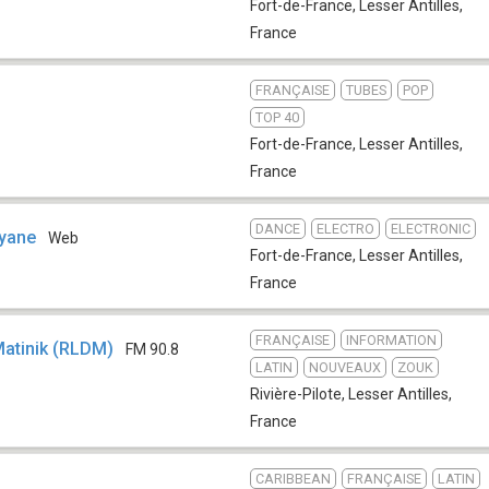
Fort-de-France
,
Lesser Antilles,
France
FRANÇAISE
TUBES
POP
TOP 40
Fort-de-France
,
Lesser Antilles,
France
DANCE
ELECTRO
ELECTRONIC
uyane
Web
Fort-de-France
,
Lesser Antilles,
France
FRANÇAISE
INFORMATION
Matinik (RLDM)
FM 90.8
LATIN
NOUVEAUX
ZOUK
Rivière-Pilote
,
Lesser Antilles,
France
CARIBBEAN
FRANÇAISE
LATIN