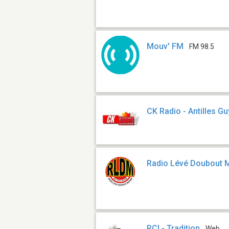
Mouv' FM
FM 98.5
CK Radio - Antilles G
Radio Lévé Doubout 
RCI - Tradition
Web