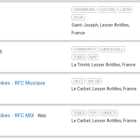
CARIBBEAN
CULTURE
LATIN
ZOUK
Saint-Joseph
,
Lesser Antilles,
France
COMMUNITY
DANCEHALL
.5
TUBES
RAP
La Trinité
,
Lesser Antilles, France
JAZZ
SALSA
ibes - RFC Musique
Le Carbet
,
Lesser Antilles, France
TUBES
POP
VARIETY
ibes - RFC MIX
Web
Le Carbet
,
Lesser Antilles, France