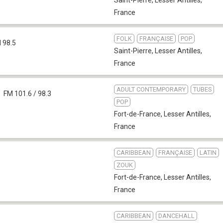
France
FOLK
FRANÇAISE
POP
 98.5
Saint-Pierre
,
Lesser Antilles,
France
ADULT CONTEMPORARY
TUBES
FM 101.6 / 98.3
POP
Fort-de-France
,
Lesser Antilles,
France
CARIBBEAN
FRANÇAISE
LATIN
ZOUK
Fort-de-France
,
Lesser Antilles,
France
CARIBBEAN
DANCEHALL