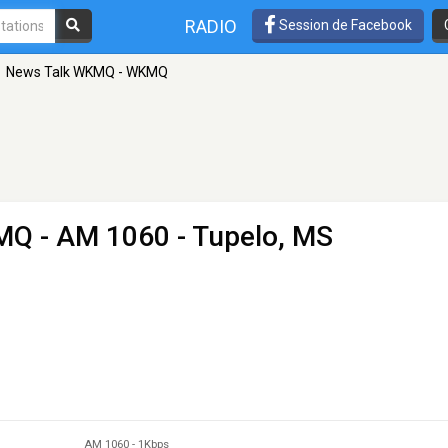
RADIO
Session de Facebook
News Talk WKMQ - WKMQ
KMQ
- AM 1060 - Tupelo, MS
AM 1060
-
1Kbps