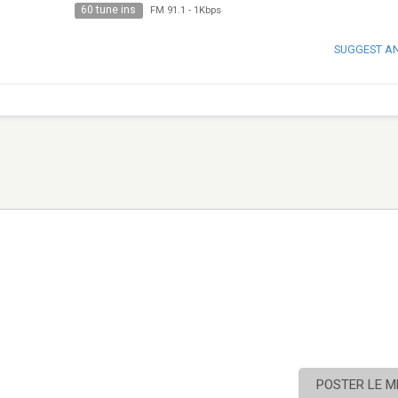
60 tune ins
FM 91.1
-
1Kbps
SUGGEST A
POSTER LE 