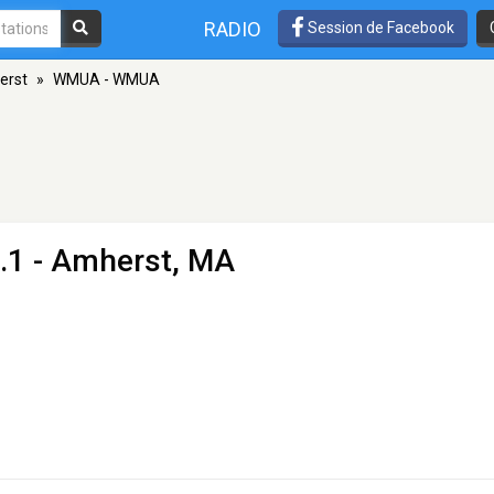
RADIO
Session de Facebook
erst
»
WMUA - WMUA
.1 - Amherst, MA