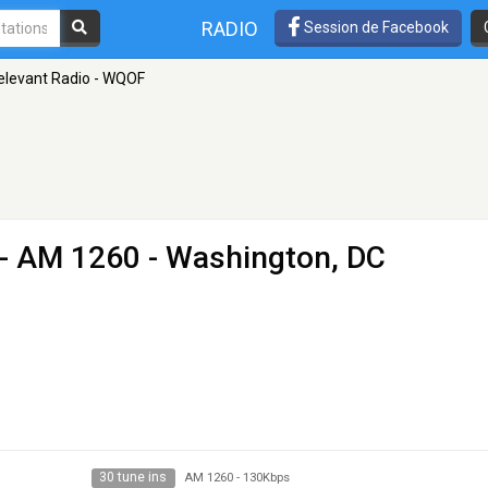
RADIO
Session de Facebook
elevant Radio - WQOF
- AM 1260 - Washington, DC
30 tune ins
AM 1260
-
130Kbps