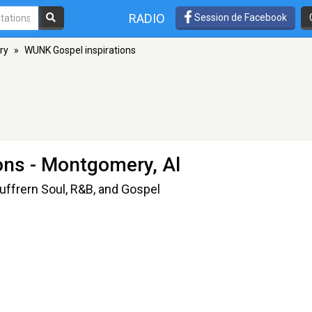
RADIO
Session de Facebook
ry
»
WUNK Gospel inspirations
ons
- Montgomery, Al
Suffrern Soul, R&B, and Gospel