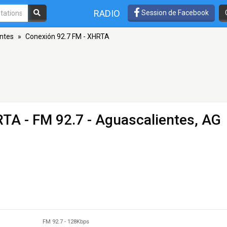
RADIO
Session de Facebook
ntes
»
Conexión 92.7 FM - XHRTA
RTA
- FM 92.7 - Aguascalientes, AG
FM 92.7
-
128Kbps