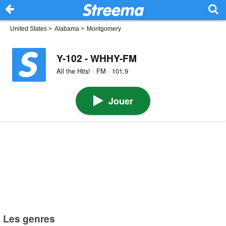
United States
>
Alabama
>
Montgomery
Y-102 - WHHY-FM
All the Hits! · FM · 101.9
Jouer
Les genres