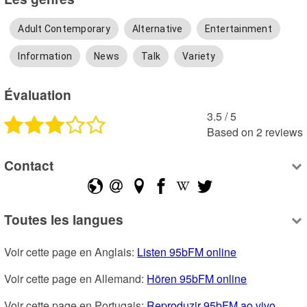
Adult Contemporary
Alternative
Entertainment
Information
News
Talk
Variety
Évaluation
3.5
 /
5
Based on
2
reviews
Contact
Toutes les langues
Voir cette page en Anglais: 
Listen 95bFM online
Voir cette page en Allemand: 
Hören 95bFM online
Voir cette page en Portugais: 
Reproduzir 95bFM ao vivo