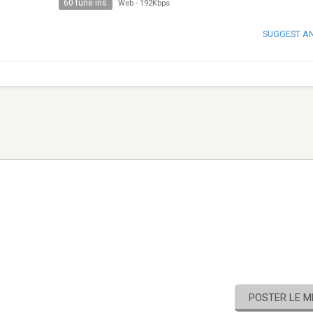
60 tune ins
Web
-
192Kbps
SUGGEST A
POSTER LE 