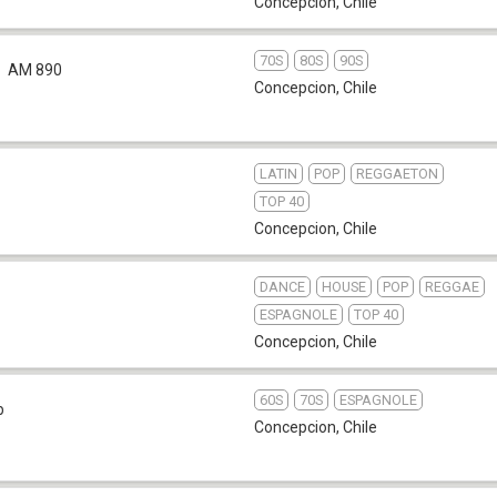
Concepcion
,
Chile
70S
80S
90S
AM 890
Concepcion
,
Chile
LATIN
POP
REGGAETON
TOP 40
Concepcion
,
Chile
DANCE
HOUSE
POP
REGGAE
ESPAGNOLE
TOP 40
Concepcion
,
Chile
60S
70S
ESPAGNOLE
b
Concepcion
,
Chile