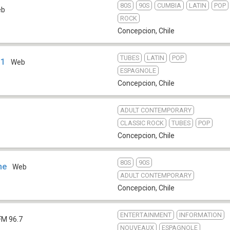
80S
90S
CUMBIA
LATIN
POP
eb
ROCK
Concepcion
,
Chile
TUBES
LATIN
POP
 1
Web
ESPAGNOLE
Concepcion
,
Chile
ADULT CONTEMPORARY
CLASSIC ROCK
TUBES
POP
Concepcion
,
Chile
80S
90S
ne
Web
ADULT CONTEMPORARY
Concepcion
,
Chile
ENTERTAINMENT
INFORMATION
FM 96.7
NOUVEAUX
ESPAGNOLE