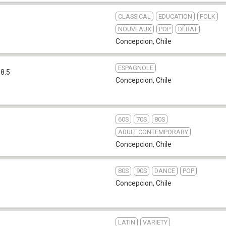
CLASSICAL
EDUCATION
FOLK
NOUVEAUX
POP
DÉBAT
Concepcion
,
Chile
ESPAGNOLE
8.5
Concepcion
,
Chile
60S
70S
80S
ADULT CONTEMPORARY
Concepcion
,
Chile
80S
90S
DANCE
POP
Concepcion
,
Chile
LATIN
VARIETY