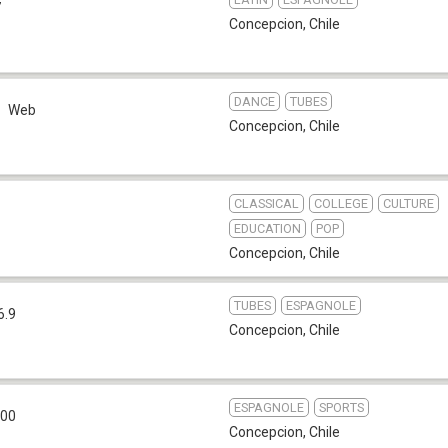
7
Concepcion
,
Chile
DANCE
TUBES
Web
Concepcion
,
Chile
CLASSICAL
COLLEGE
CULTURE
EDUCATION
POP
Concepcion
,
Chile
TUBES
ESPAGNOLE
6.9
Concepcion
,
Chile
ESPAGNOLE
SPORTS
600
Concepcion
,
Chile