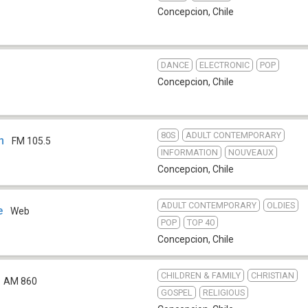
Concepcion
,
Chile
DANCE
ELECTRONIC
POP
Concepcion
,
Chile
80S
ADULT CONTEMPORARY
n
FM 105.5
INFORMATION
NOUVEAUX
Concepcion
,
Chile
ADULT CONTEMPORARY
OLDIES
e
Web
POP
TOP 40
Concepcion
,
Chile
CHILDREN & FAMILY
CHRISTIAN
AM 860
GOSPEL
RELIGIOUS