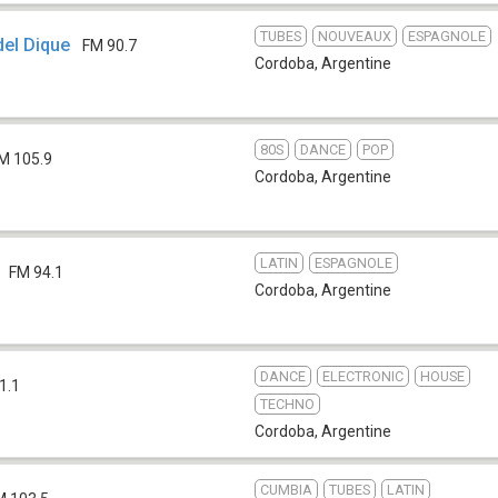
TUBES
NOUVEAUX
ESPAGNOLE
del Dique
FM 90.7
Cordoba
,
Argentine
80S
DANCE
POP
M 105.9
Cordoba
,
Argentine
LATIN
ESPAGNOLE
a
FM 94.1
Cordoba
,
Argentine
DANCE
ELECTRONIC
HOUSE
1.1
TECHNO
Cordoba
,
Argentine
CUMBIA
TUBES
LATIN