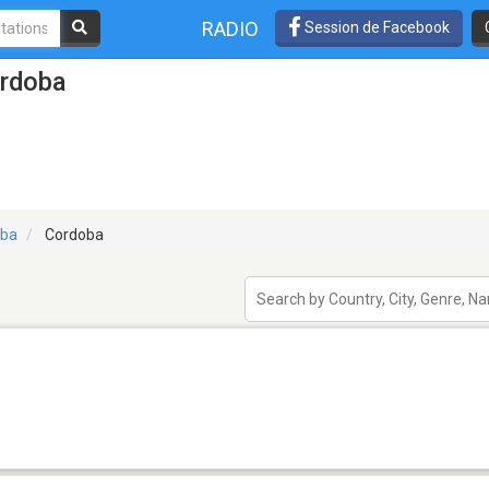
RADIO
Session de Facebook
ordoba
oba
Cordoba