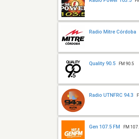
Radio Power 103.5
F
Radio Mitre Córdoba
Quality 90.5
FM 90.5
Radio UTNFRC 94.3
Gen 107.5 FM
FM 107