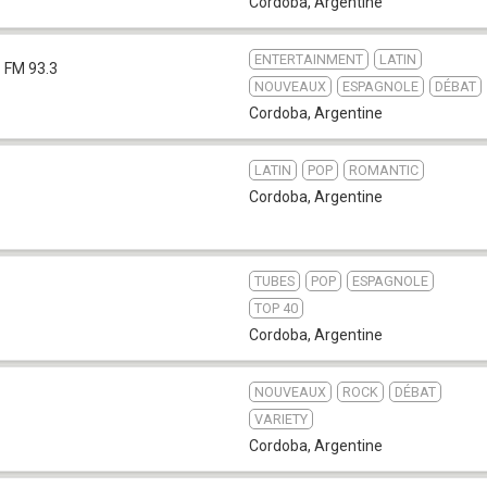
Cordoba
,
Argentine
ENTERTAINMENT
LATIN
FM 93.3
NOUVEAUX
ESPAGNOLE
DÉBAT
Cordoba
,
Argentine
LATIN
POP
ROMANTIC
Cordoba
,
Argentine
TUBES
POP
ESPAGNOLE
TOP 40
Cordoba
,
Argentine
NOUVEAUX
ROCK
DÉBAT
VARIETY
Cordoba
,
Argentine