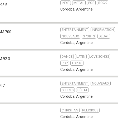
INDIE
METAL
POP
ROCK
 95.5
Cordoba
,
Argentine
ENTERTAINMENT
INFORMATION
AM 700
NOUVEAUX
SPORTS
DÉBAT
Cordoba
,
Argentine
DANCE
LATIN
LOVE SONGS
M 92.3
POP
TOP 40
Cordoba
,
Argentine
ENTERTAINMENT
NOUVEAUX
4.7
SPORTS
DÉBAT
Cordoba
,
Argentine
CHRISTIAN
RELIGIOUS
Cordoba
,
Argentine