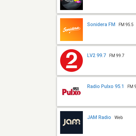
Sonidera FM
FM 95.5
LV2 99.7
FM 99.7
Radio Pulxo 95.1
FM 
JAM Radio
Web