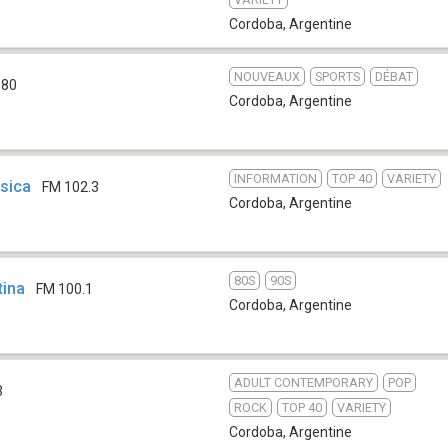
Cordoba
,
Argentine
NOUVEAUX
SPORTS
DÉBAT
580
Cordoba
,
Argentine
INFORMATION
TOP 40
VARIETY
sica
FM 102.3
Cordoba
,
Argentine
80S
90S
tina
FM 100.1
Cordoba
,
Argentine
ADULT CONTEMPORARY
POP
3
ROCK
TOP 40
VARIETY
Cordoba
,
Argentine