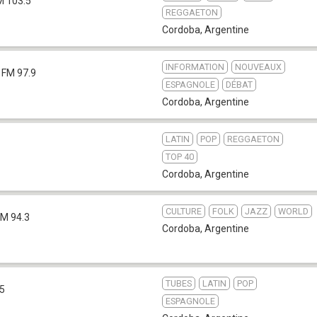
M 103.5
REGGAETON
Cordoba
,
Argentine
INFORMATION
NOUVEAUX
FM 97.9
ESPAGNOLE
DÉBAT
Cordoba
,
Argentine
LATIN
POP
REGGAETON
TOP 40
Cordoba
,
Argentine
CULTURE
FOLK
JAZZ
WORLD
FM 94.3
Cordoba
,
Argentine
TUBES
LATIN
POP
.5
ESPAGNOLE