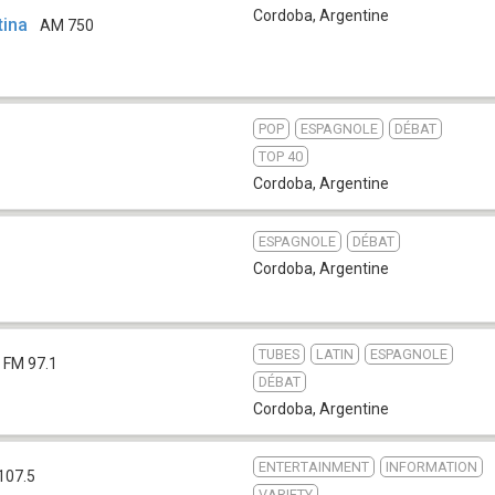
Cordoba
,
Argentine
tina
AM 750
POP
ESPAGNOLE
DÉBAT
TOP 40
Cordoba
,
Argentine
ESPAGNOLE
DÉBAT
Cordoba
,
Argentine
TUBES
LATIN
ESPAGNOLE
FM 97.1
DÉBAT
Cordoba
,
Argentine
ENTERTAINMENT
INFORMATION
107.5
VARIETY