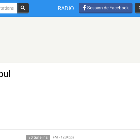
RADIO
Session de Facebook
bul
30 tune ins
FM
-
128Kbps