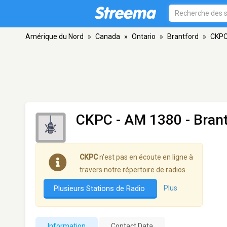
Amérique du Nord
»
Canada
»
Ontario
»
Brantford
»
CKP
CKPC
- AM 1380 - Bran
CKPC
n'est pas en écoute en ligne à
travers notre répertoire de radios
Plusieurs Stations de Radio
Plus
Information
Contact Data