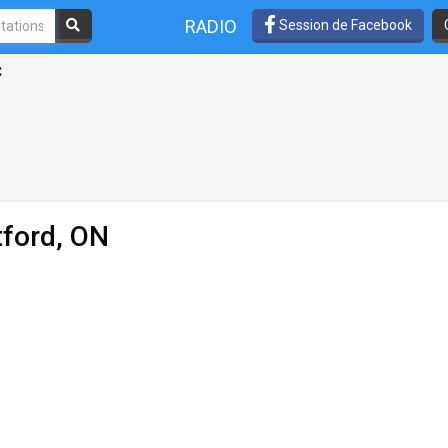
RADIO
Session de Facebook
C
tford, ON