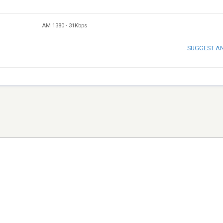
AM 1380
-
31Kbps
SUGGEST A