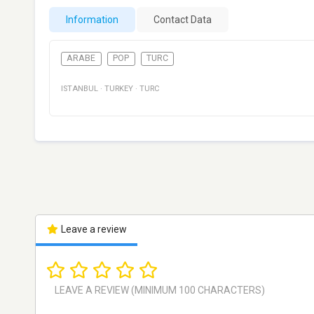
Information
Contact Data
ARABE
POP
TURC
ISTANBUL
·
TURKEY
·
TURC
Leave a review