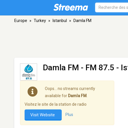
Europe
»
Turkey
»
Istanbul
»
Damla FM
Damla FM
- FM 87.5 - I
Oops… no streams currently
available for
Damla FM
.
Visitez le site de la station de radio
Visit Website
Plus