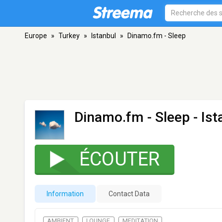
Europe
»
Turkey
»
Istanbul
»
Dinamo.fm - Sleep
Dinamo.fm - Sleep
- Ist
ÉCOUTER
Information
Contact Data
AMBIENT
LOUNGE
MEDITATION