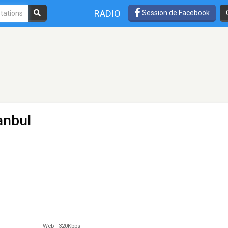
RADIO
Session de Facebook
anbul
Web
-
320Kbps