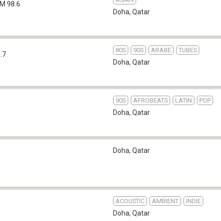
M 98.6
Doha
,
Qatar
80S
90S
ARABE
TUBES
.7
Doha
,
Qatar
90S
AFROBEATS
LATIN
POP
Doha
,
Qatar
Doha
,
Qatar
ACOUSTIC
AMBIENT
INDIE
Doha
,
Qatar