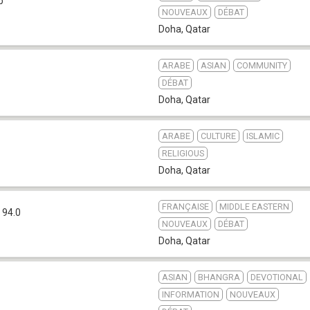
b
NOUVEAUX
DÉBAT
Doha
,
Qatar
ARABE
ASIAN
COMMUNITY
DÉBAT
Doha
,
Qatar
ARABE
CULTURE
ISLAMIC
RELIGIOUS
Doha
,
Qatar
FRANÇAISE
MIDDLE EASTERN
 94.0
NOUVEAUX
DÉBAT
Doha
,
Qatar
ASIAN
BHANGRA
DEVOTIONAL
INFORMATION
NOUVEAUX