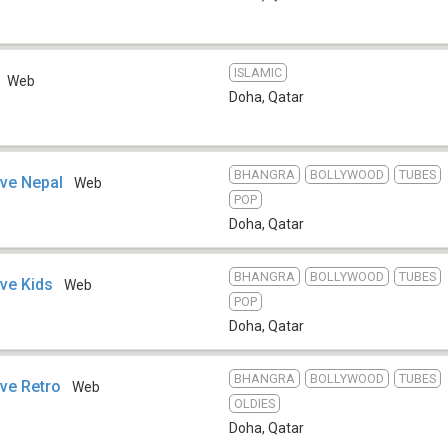
ISLAMIC
Web
Doha
,
Qatar
BHANGRA
BOLLYWOOD
TUBES
ive Nepal
Web
POP
Doha
,
Qatar
BHANGRA
BOLLYWOOD
TUBES
ive Kids
Web
POP
Doha
,
Qatar
BHANGRA
BOLLYWOOD
TUBES
ive Retro
Web
OLDIES
Doha
,
Qatar