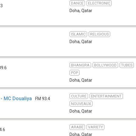
DANCE
ELECTRONIC
.3
Doha
,
Qatar
ISLAMIC
RELIGIOUS
Doha
,
Qatar
BHANGRA
BOLLYWOOD
TUBES
89.6
POP
Doha
,
Qatar
CULTURE
ENTERTAINMENT
 - MC Doualiya
FM 93.4
NOUVEAUX
Doha
,
Qatar
ARABE
VARIETY
4.6
Doha
,
Qatar