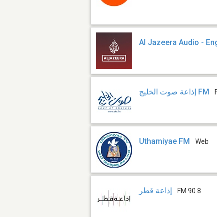
Al Jazeera Audio - En
إذاعة صوت الخليج FM
Uthamiyae FM
Web
إذاعة قطر
FM 90.8