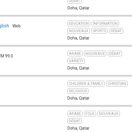
DÉBAT
Doha
,
Qatar
EDUCATION
INFORMATION
glish
Web
NOUVEAUX
SPORTS
DÉBAT
Doha
,
Qatar
ARABE
NOUVEAUX
DÉBAT
FM 99.0
VARIETY
Doha
,
Qatar
CHILDREN & FAMILY
CHRISTIAN
RELIGIOUS
Doha
,
Qatar
ARABE
FOLK
NOUVEAUX
DÉBAT
Doha
,
Qatar