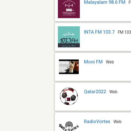
Malayalam 98.6 FM
F
INTA FM 103.7
FM 103
Moni FM
Web
Qatar2022
Web
RadioVortex
Web