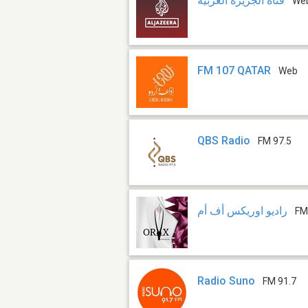
قناة اﻟﺠﺰﻳﺮﺓ اﻟﻌﺮﺑﻴﺔ
We
FM 107 QATAR
Web
QBS Radio
FM 97.5
راديو اوريكس أف أم
FM
Radio Suno
FM 91.7