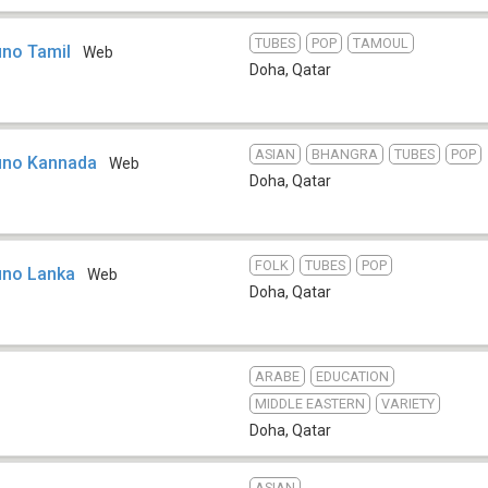
TUBES
POP
TAMOUL
uno Tamil
Web
Doha
,
Qatar
ASIAN
BHANGRA
TUBES
POP
Suno Kannada
Web
Doha
,
Qatar
FOLK
TUBES
POP
uno Lanka
Web
Doha
,
Qatar
ARABE
EDUCATION
MIDDLE EASTERN
VARIETY
Doha
,
Qatar
ASIAN