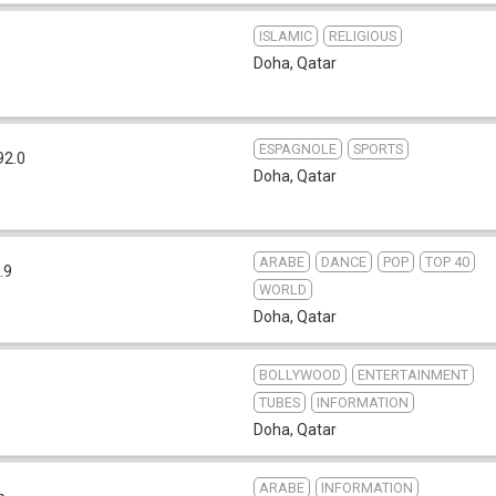
ISLAMIC
RELIGIOUS
Doha
,
Qatar
ESPAGNOLE
SPORTS
92.0
Doha
,
Qatar
ARABE
DANCE
POP
TOP 40
.9
WORLD
Doha
,
Qatar
BOLLYWOOD
ENTERTAINMENT
TUBES
INFORMATION
Doha
,
Qatar
ARABE
INFORMATION