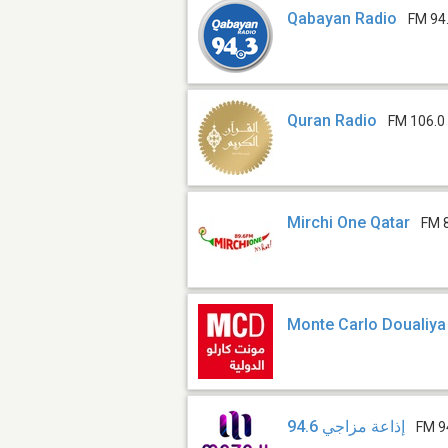
Qabayan Radio
FM 94
Quran Radio
FM 106.0
Mirchi One Qatar
FM 
Monte Carlo Doualiya
إذاعة مزاجي 94.6
FM 9