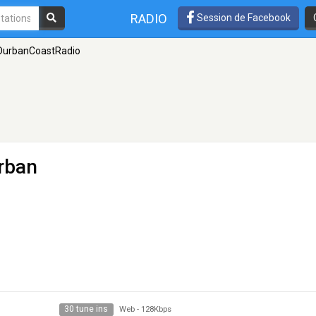
RADIO
Session de Facebook
DurbanCoastRadio
rban
30 tune ins
Web
-
128Kbps