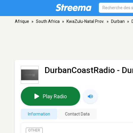
Afrique
»
South Africa
»
KwaZulu-Natal Prov.
»
Durban
»
DurbanCoastRadio
- Du
Play Radio
Information
Contact Data
OTHER