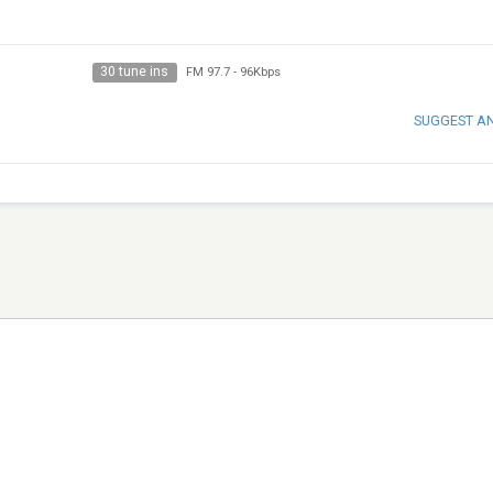
30 tune ins
FM 97.7
-
96Kbps
SUGGEST A