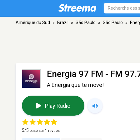
Amérique du Sud
»
Brazil
»
São Paulo
»
São Paulo
»
Ener
Energia 97 FM
- FM 97.7
A Energia que te move!
Play Radio
5
/5
basé sur
1
revues.