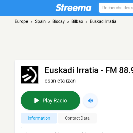
Europe
»
Spain
»
Biscay
»
Bilbao
»
Euskadi Irratia
Euskadi Irratia
- FM 88.
esan eta izan
Play Radio
Information
Contact Data