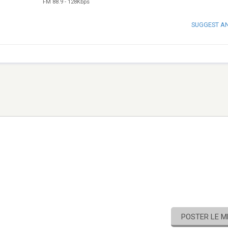
FM 88.9
-
128Kbps
SUGGEST A
POSTER LE 