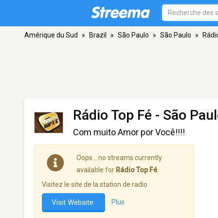
Amérique du Sud
»
Brazil
»
São Paulo
»
São Paulo
»
Rádi
Rádio Top Fé
- São Pau
Com muito Amor por Você!!!!
Oops… no streams currently
available for
Rádio Top Fé
.
Visitez le site de la station de radio
Visit Website
Plus