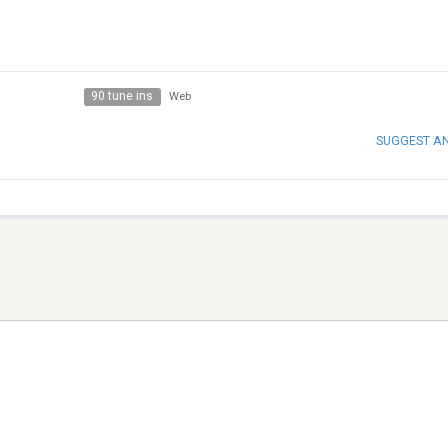
90 tune ins
Web
SUGGEST A