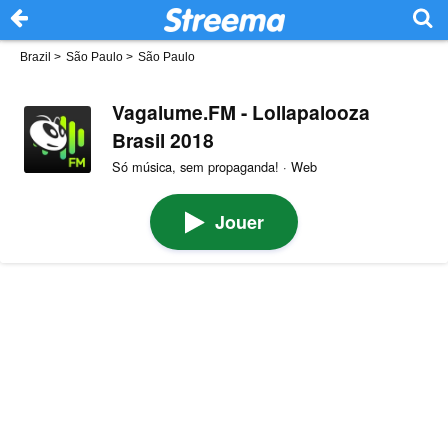
Brazil
>
São Paulo
>
São Paulo
Vagalume.FM - Lollapalooza
Brasil 2018
Só música, sem propaganda! · Web
Jouer