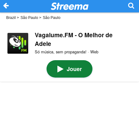
Brazil
>
São Paulo
>
São Paulo
Vagalume.FM - O Melhor de
Adele
Só música, sem propaganda! · Web
Jouer