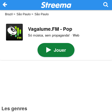
Brazil
>
São Paulo
>
São Paulo
Vagalume.FM - Pop
Só música, sem propaganda! · Web
Jouer
Les genres