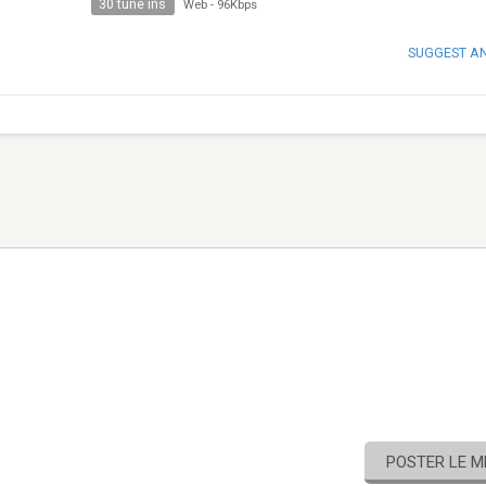
30 tune ins
Web
-
96Kbps
SUGGEST A
POSTER LE 