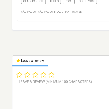
CLASSIC ROCK
TUBES
ROCK
SOFT ROCK
SÃO PAULO
·
SÃO PAULO
,
BRAZIL
·
PORTUGAISE
Leave a review