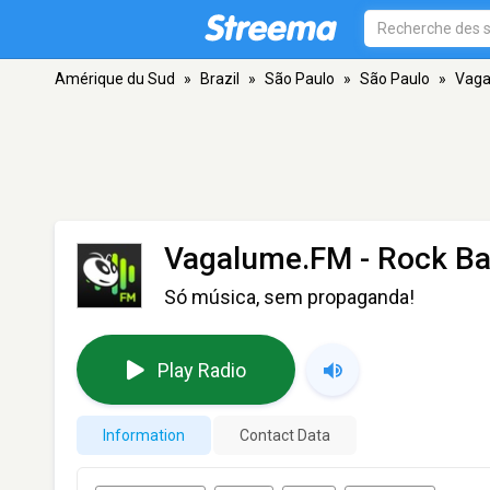
Amérique du Sud
»
Brazil
»
São Paulo
»
São Paulo
»
Vaga
Vagalume.FM - Rock Ba
Só música, sem propaganda!
Play Radio
Information
Contact Data