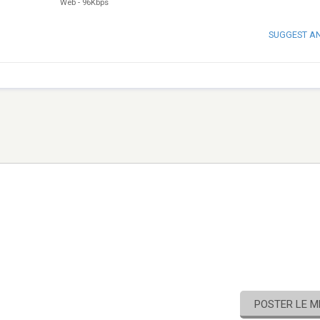
Web
-
96Kbps
SUGGEST A
POSTER LE 