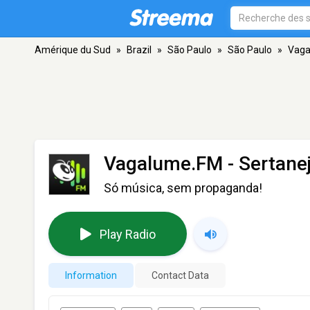
Amérique du Sud
»
Brazil
»
São Paulo
»
São Paulo
»
Vaga
Vagalume.FM - Sertanej
Só música, sem propaganda!
Play Radio
Information
Contact Data