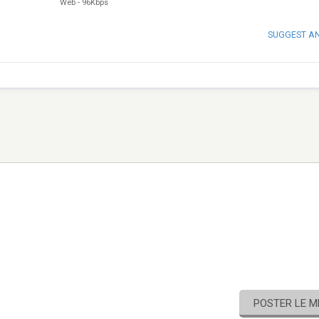
Web
-
96Kbps
SUGGEST A
POSTER LE 