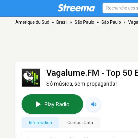
Amérique du Sud
»
Brazil
»
São Paulo
»
São Paulo
»
Vaga
Vagalume.FM - Top 50 B
Só música, sem propaganda!
Play Radio
Information
Contact Data