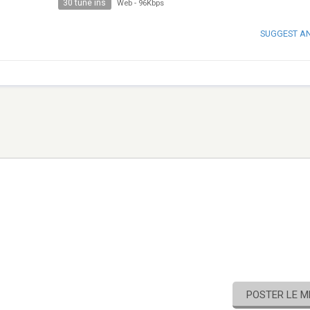
30 tune ins
Web
-
96Kbps
SUGGEST A
POSTER LE 