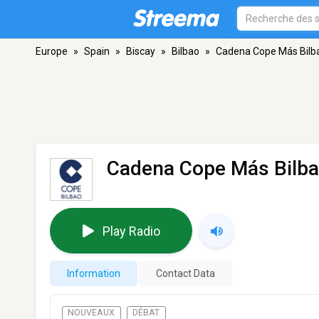
Europe
»
Spain
»
Biscay
»
Bilbao
»
Cadena Cope Más Bilb
Cadena Cope Más Bilb
Play Radio
Information
Contact Data
NOUVEAUX
DÉBAT