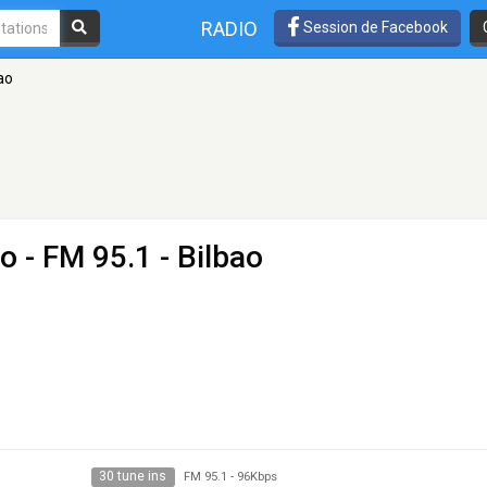
RADIO
Session de Facebook
ao
ao
- FM 95.1 - Bilbao
30 tune ins
FM 95.1
-
96Kbps