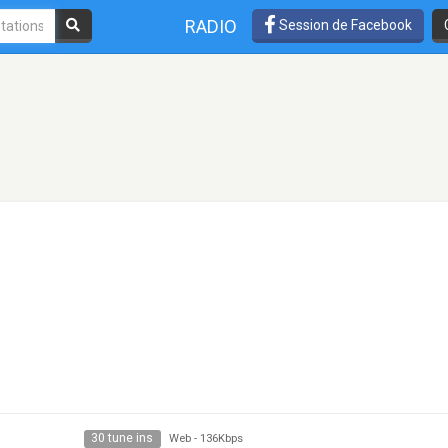
RADIO
Session de Facebook
30 tune ins
Web
-
136Kbps