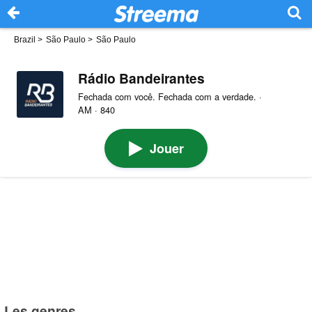
Brazil
>
São Paulo
>
São Paulo
Rádio Bandeirantes
Fechada com você. Fechada com a verdade. ·
AM · 840
Jouer
Les genres